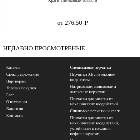
Краги спилковые, класс Б
от 276.50
Р
УБ.
НЕДАВНО ПРОСМОТРЕНЫЕ
Каталог
Специальные перчатки
Спецпредложения
Перчатки ХБ с латексным
покрытием
Партнерам
Нитриловые, виниловые и
Условия покупки
латексные перчатки
Блог
Перчатки для защиты от
О компании
механических воздействий
Вакансии
Cпилковые перчатки и краги
Контакты
Перчатки для защиты от
механических воздействий,
устойчивые к маслам и
нефтепродуктам