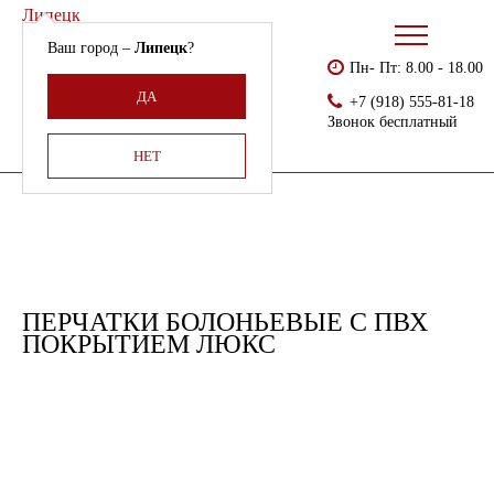
Липецк
Ваш город –
Липецк
?
Пн- Пт: 8.00 - 18.00
Бесплатно доставляем
Главная
Каталог
Cпилковые перчатки и краги
ДА
+7 (918) 555-81-18
Армения, Молдавия,
Перчатки болоньевые с ПВХ покрытием ЛЮКС
Звонок бесплатный
Казахстан,
Беларусь
НЕТ
ПЕРЧАТКИ БОЛОНЬЕВЫЕ С ПВХ
ПОКРЫТИЕМ ЛЮКС