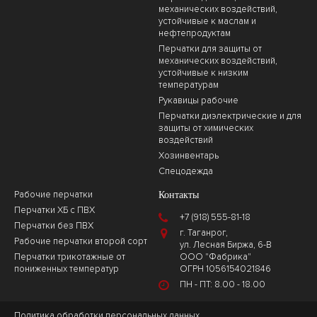
механических воздействий,
устойчивые к маслам и
нефтепродуктам
Перчатки для защиты от
механических воздействий,
устойчивые к низким
температурам
Рукавицы рабочие
Перчатки диэлектрические и для
защиты от химических
воздействий
Хозинвентарь
Спецодежда
Рабочие перчатки
Контакты
Перчатки ХБ с ПВХ
+7 (918) 555-81-18
Перчатки без ПВХ
г. Таганрог,
Рабочие перчатки второй сорт
ул. Лесная Биржа, 6-В
Перчатки трикотажные от
ООО "Фабрика"
пониженных температур
ОГРН 1056154021846
ПН - ПТ: 8.00 - 18.00
Политика обработки персональных данных