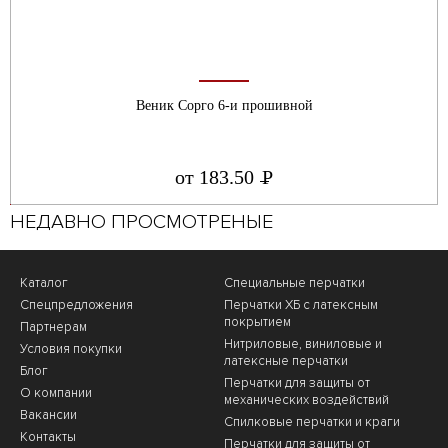
Веник Сорго 6-и прошивной
от 183.50
Р
УБ.
НЕДАВНО ПРОСМОТРЕНЫЕ
Каталог
Специальные перчатки
Спецпредложения
Перчатки ХБ с латексным
покрытием
Партнерам
Нитриловые, виниловые и
Условия покупки
латексные перчатки
Блог
Перчатки для защиты от
О компании
механических воздействий
Вакансии
Cпилковые перчатки и краги
Контакты
Перчатки для защиты от