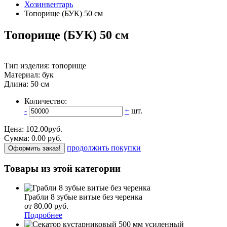
Хозинвентарь
Топорище (БУК) 50 см
Топорище (БУК) 50 см
Тип изделия: топорище
Материал: бук
Длина: 50 см
Количество:
-
+
шт.
Цена:
102.00
руб.
Сумма:
0.00
р
уб.
продолжить покупки
Оформить заказ!
Товары из этой категории
Грабли 8 зубые витые без черенка
от 80.00
р
уб.
Подробнее