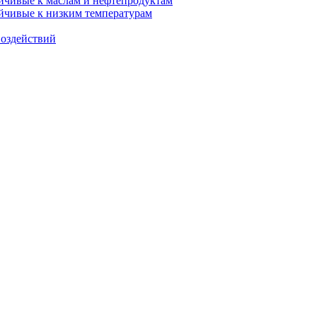
ойчивые к маслам и нефтепродуктам
ойчивые к низким температурам
воздействий