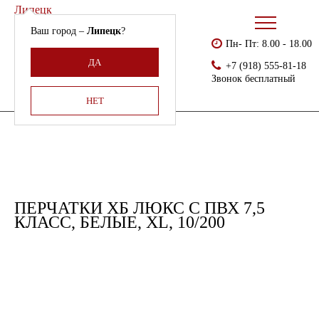
Липецк
Ваш город –
Липецк
?
Пн- Пт: 8.00 - 18.00
Бесплатно доставляем
Главная
Каталог
Перчатки ХБ с ПВХ
ДА
+7 (918) 555-81-18
Армения, Молдавия,
Перчатки хб люкс с ПВХ 7,5 класс, белые, XL, 10/200
Звонок бесплатный
Казахстан,
Беларусь
НЕТ
ПЕРЧАТКИ ХБ ЛЮКС С ПВХ 7,5
КЛАСС, БЕЛЫЕ, XL, 10/200