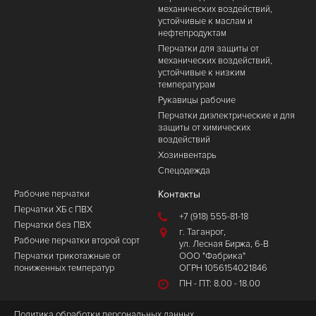
механических воздействий,
устойчивые к маслам и
нефтепродуктам
Перчатки для защиты от
механических воздействий,
устойчивые к низким
температурам
Рукавицы рабочие
Перчатки диэлектрические и для
защиты от химических
воздействий
Хозинвентарь
Спецодежда
Рабочие перчатки
Контакты
Перчатки ХБ с ПВХ
+7 (918) 555-81-18
Перчатки без ПВХ
г. Таганрог,
Рабочие перчатки второй сорт
ул. Лесная Биржа, 6-В
Перчатки трикотажные от
ООО "Фабрика"
пониженных температур
ОГРН 1056154021846
ПН - ПТ: 8.00 - 18.00
Политика обработки персональных данных