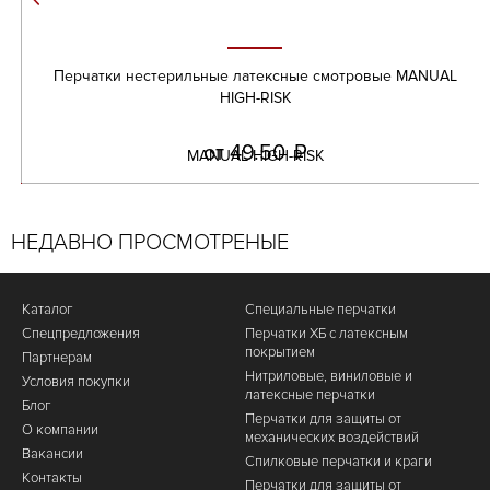
Перчатки нестерильные латексные смотровые MANUAL
HIGH-RISK
от 49.50
Р
УБ.
НЕДАВНО ПРОСМОТРЕНЫЕ
Каталог
Специальные перчатки
Спецпредложения
Перчатки ХБ с латексным
покрытием
Партнерам
Нитриловые, виниловые и
Условия покупки
латексные перчатки
Блог
Перчатки для защиты от
О компании
механических воздействий
Вакансии
Cпилковые перчатки и краги
Контакты
Перчатки для защиты от