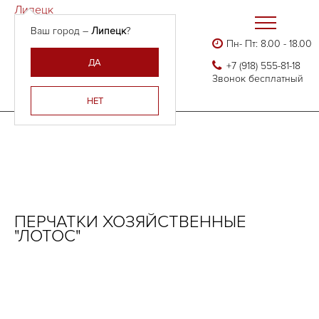
Липецк
Ваш город –
Липецк
?
Пн- Пт: 8.00 - 18.00
Бесплатно доставляем
Главная
Каталог
ДА
+7 (918) 555-81-18
Армения, Молдавия,
Нитриловые, виниловые и латексные перчатки
Звонок бесплатный
Казахстан,
Перчатки хозяйственные "ЛОТОС"
Беларусь
НЕТ
ПЕРЧАТКИ ХОЗЯЙСТВЕННЫЕ
"ЛОТОС"